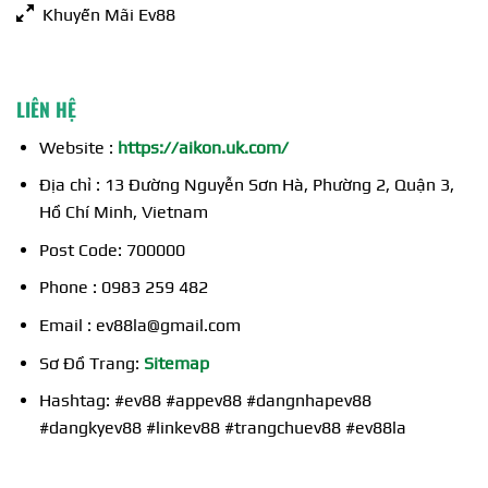
Khuyến Mãi Ev88
LIÊN HỆ
Website :
https://aikon.uk.com/
Địa chỉ : 13 Đường Nguyễn Sơn Hà, Phường 2, Quận 3,
Hồ Chí Minh, Vietnam
Post Code: 700000
Phone : 0983 259 482
Email :
ev88la@gmail.com
Sơ Đồ Trang:
Sitemap
Hashtag:
#ev88 #appev88 #dangnhapev88
#dangkyev88 #linkev88 #trangchuev88 #ev88la