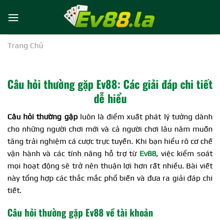
Chuyển
đến
nội
dung
Trang Chủ
Câu hỏi thường gặp Ev88: Các giải đáp chi tiết
dễ hiểu
Câu hỏi thường gặp
luôn là điểm xuất phát lý tưởng dành
cho những người chơi mới và cả người chơi lâu năm muốn
tăng trải nghiệm cá cược trực tuyến. Khi bạn hiểu rõ cơ chế
vận hành và các tính năng hỗ trợ từ
Ev88
, việc kiểm soát
mọi hoạt động sẽ trở nên thuận lợi hơn rất nhiều. Bài viết
này tổng hợp các thắc mắc phổ biến và đưa ra giải đáp chi
tiết.
Câu hỏi thường gặp Ev88 về tài khoản