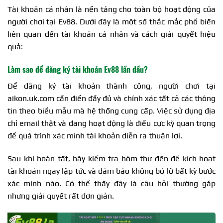
Tài khoản cá nhân là nền tảng cho toàn bộ hoạt động của
người chơi tại Ev88. Dưới đây là một số thắc mắc phổ biến
liên quan đến tài khoản cá nhân và cách giải quyết hiệu
quả:
Làm sao để đăng ký tài khoản Ev88 lần đầu?
Để đăng ký tài khoản thành công, người chơi tại
aikon.uk.com cần điền đầy đủ và chính xác tất cả các thông
tin theo biểu mẫu mà hệ thống cung cấp. Việc sử dụng địa
chỉ email thật và đang hoạt động là điều cực kỳ quan trọng
để quá trình xác minh tài khoản diễn ra thuận lợi.
Sau khi hoàn tất, hãy kiểm tra hòm thư đến để kích hoạt
tài khoản ngay lập tức và đảm bảo không bỏ lỡ bất kỳ bước
xác minh nào. Có thể thấy đây là câu hỏi thường gặp
nhưng giải quyết rất đơn giản.