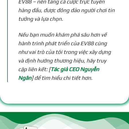
EV88 – nền tảng cá cược trực tuyến
hàng đầu, được đông đảo người chơi tin
tưởng và lựa chọn.
Nếu bạn muốn khám phá sâu hơn về
hành trình phát triển của EV88 cũng
như vai trò của tôi trong việc xây dựng
và định hướng thương hiệu, hãy truy
cập liên kết: [
Tác giả CEO Nguyễn
Ngân
] để tìm hiểu chi tiết hơn.