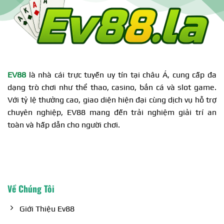
EV88
là nhà cái trực tuyến uy tín tại châu Á, cung cấp đa
dạng trò chơi như thể thao, casino, bắn cá và slot game.
Với tỷ lệ thưởng cao, giao diện hiện đại cùng dịch vụ hỗ trợ
chuyên nghiệp, EV88 mang đến trải nghiệm giải trí an
toàn và hấp dẫn cho người chơi.
Về Chúng Tôi
Giới Thiệu Ev88