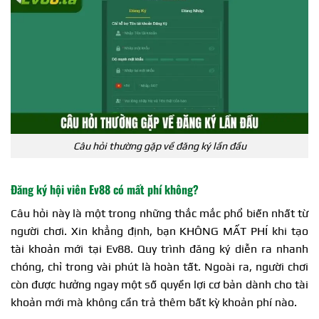
Câu hỏi thường gặp về đăng ký lần đầu
Đăng ký hội viên Ev88 có mất phí không?
Câu hỏi này là một trong những thắc mắc phổ biến nhất từ
người chơi. Xin khẳng định, bạn KHÔNG MẤT PHÍ khi tạo
tài khoản mới tại Ev88. Quy trình đăng ký diễn ra nhanh
chóng, chỉ trong vài phút là hoàn tất. Ngoài ra, người chơi
còn được hưởng ngay một số quyền lợi cơ bản dành cho tài
khoản mới mà không cần trả thêm bất kỳ khoản phí nào.