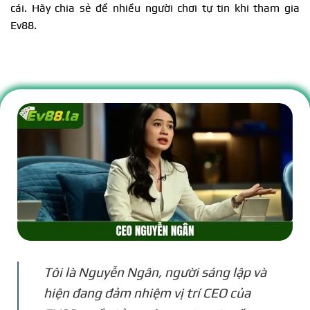
cái. Hãy chia sẻ để nhiều người chơi tự tin khi tham gia
Ev88.
Tôi là Nguyễn Ngân, người sáng lập và
hiện đang đảm nhiệm vị trí CEO của