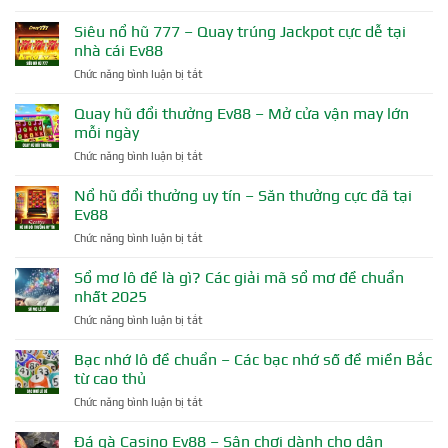
Dàn
Trải
đề
Siêu nổ hũ 777 – Quay trúng Jackpot cực dễ tại
nghiệm
sát
tốc
nhà cái Ev88
kép
độ
ở
Chức năng bình luận bị tắt
là
và
Siêu
gì?
kịch
nổ
Quay hũ đổi thưởng Ev88 – Mở cửa vận may lớn
Cách
tính
hũ
bắt
mỗi ngày
tại
777
dàn
Ev88
ở
Chức năng bình luận bị tắt
–
đề
Quay
Quay
sát
hũ
Nổ hũ đổi thưởng uy tín – Săn thưởng cực đã tại
trúng
kép
đổi
Jackpot
Ev88
chuẩn
thưởng
cực
cao
ở
Chức năng bình luận bị tắt
Ev88
dễ
thủ
Nổ
–
tại
hũ
Sổ mơ lô đề là gì? Các giải mã sổ mơ đề chuẩn
Mở
nhà
đổi
cửa
nhất 2025
cái
thưởng
vận
Ev88
ở
Chức năng bình luận bị tắt
uy
may
Sổ
tín
lớn
mơ
Bạc nhớ lô đề chuẩn – Các bạc nhớ số đề miền Bắc
–
mỗi
lô
Săn
từ cao thủ
ngày
đề
thưởng
ở
Chức năng bình luận bị tắt
là
cực
Bạc
gì?
đã
nhớ
Đá gà Casino Ev88 – Sân chơi dành cho dân
Các
tại