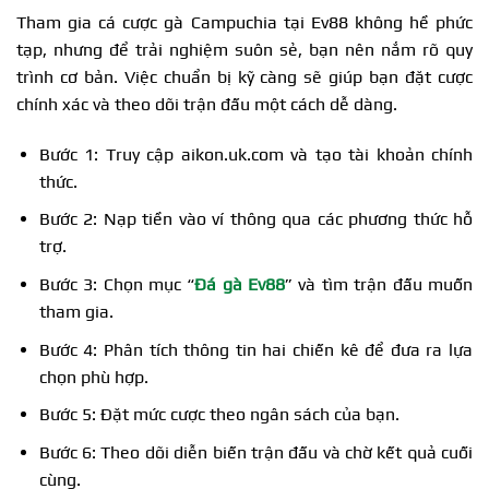
Tham gia cá cược gà Campuchia tại Ev88 không hề phức
tạp, nhưng để trải nghiệm suôn sẻ, bạn nên nắm rõ quy
trình cơ bản. Việc chuẩn bị kỹ càng sẽ giúp bạn đặt cược
chính xác và theo dõi trận đấu một cách dễ dàng.
Bước 1: Truy cập aikon.uk.com và tạo tài khoản chính
thức.
Bước 2: Nạp tiền vào ví thông qua các phương thức hỗ
trợ.
Bước 3: Chọn mục “
Đá gà Ev88
” và tìm trận đấu muốn
tham gia.
Bước 4: Phân tích thông tin hai chiến kê để đưa ra lựa
chọn phù hợp.
Bước 5: Đặt mức cược theo ngân sách của bạn.
Bước 6: Theo dõi diễn biến trận đấu và chờ kết quả cuối
cùng.