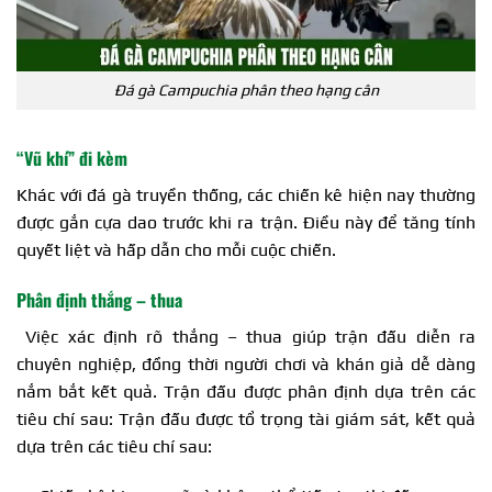
Đá gà Campuchia phân theo hạng cân
“Vũ khí” đi kèm
Khác với đá gà truyền thống, các chiến kê hiện nay thường
được gắn cựa dao trước khi ra trận. Điều này để tăng tính
quyết liệt và hấp dẫn cho mỗi cuộc chiến.
Phân định thắng – thua
Việc xác định rõ thắng – thua giúp trận đấu diễn ra
chuyên nghiệp, đồng thời người chơi và khán giả dễ dàng
nắm bắt kết quả. Trận đấu được phân định dựa trên các
tiêu chí sau: Trận đấu được tổ trọng tài giám sát, kết quả
dựa trên các tiêu chí sau: