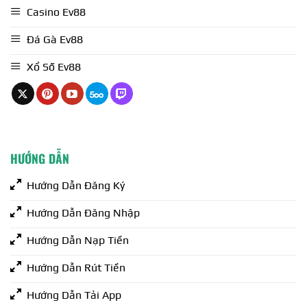
Casino Ev88
Đá Gà Ev88
Xổ Số Ev88
HƯỚNG DẪN
Hướng Dẫn Đăng Ký
Hướng Dẫn Đăng Nhập
Hướng Dẫn Nạp Tiền
Hướng Dẫn Rút Tiền
Hướng Dẫn Tải App