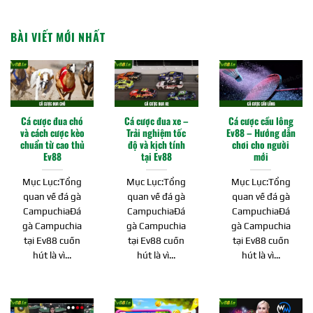
BÀI VIẾT MỚI NHẤT
Cá cược đua chó
Cá cược đua xe –
Cá cược cầu lông
và cách cược kèo
Trải nghiệm tốc
Ev88 – Hướng dẫn
chuẩn từ cao thủ
độ và kịch tính
chơi cho người
Ev88
tại Ev88
mới
Mục Lục:Tổng
Mục Lục:Tổng
Mục Lục:Tổng
quan về đá gà
quan về đá gà
quan về đá gà
CampuchiaĐá
CampuchiaĐá
CampuchiaĐá
gà Campuchia
gà Campuchia
gà Campuchia
tại Ev88 cuốn
tại Ev88 cuốn
tại Ev88 cuốn
hút là vì...
hút là vì...
hút là vì...