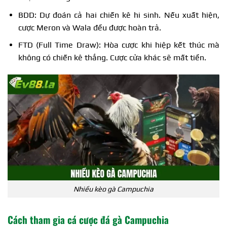
BDD: Dự đoán cả hai chiến kê hi sinh. Nếu xuất hiện,
cược Meron và Wala đều được hoàn trả.
FTD (Full Time Draw): Hòa cược khi hiệp kết thúc mà
không có chiến kê thắng. Cược cửa khác sẽ mất tiền.
Nhiều kèo gà Campuchia
Cách tham gia cá cược đá gà Campuchia