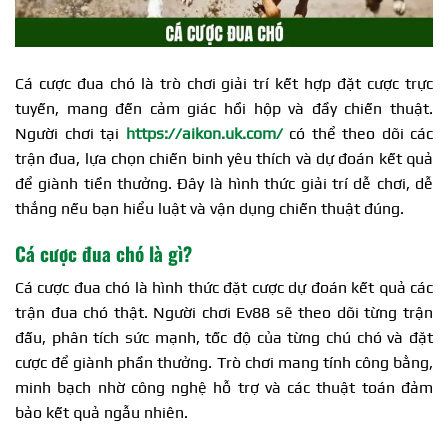
Cá cược đua chó là trò chơi giải trí kết hợp đặt cược trực
tuyến, mang đến cảm giác hồi hộp và đầy chiến thuật.
Người chơi tại
https://aikon.uk.com/
có thể theo dõi các
trận đua, lựa chọn chiến binh yêu thích và dự đoán kết quả
để giành tiền thưởng. Đây là hình thức giải trí dễ chơi, dễ
thắng nếu bạn hiểu luật và vận dụng chiến thuật đúng.
Cá cược đua chó là gì?
Cá cược đua chó là hình thức đặt cược dự đoán kết quả các
trận đua chó thật. Người chơi Ev88 sẽ theo dõi từng trận
đấu, phân tích sức mạnh, tốc độ của từng chú chó và đặt
cược để giành phần thưởng. Trò chơi mang tính công bằng,
minh bạch nhờ công nghệ hỗ trợ và các thuật toán đảm
bảo kết quả ngẫu nhiên.