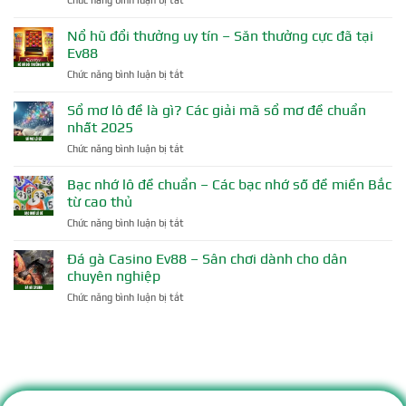
–
đề
Quay
Quay
sát
hũ
Nổ hũ đổi thưởng uy tín – Săn thưởng cực đã tại
trúng
kép
đổi
Jackpot
Ev88
chuẩn
thưởng
cực
cao
ở
Chức năng bình luận bị tắt
Ev88
dễ
thủ
Nổ
–
tại
hũ
Sổ mơ lô đề là gì? Các giải mã sổ mơ đề chuẩn
Mở
nhà
đổi
cửa
nhất 2025
cái
thưởng
vận
Ev88
ở
Chức năng bình luận bị tắt
uy
may
Sổ
tín
lớn
mơ
Bạc nhớ lô đề chuẩn – Các bạc nhớ số đề miền Bắc
–
mỗi
lô
Săn
từ cao thủ
ngày
đề
thưởng
ở
Chức năng bình luận bị tắt
là
cực
Bạc
gì?
đã
nhớ
Đá gà Casino Ev88 – Sân chơi dành cho dân
Các
tại
lô
giải
chuyên nghiệp
Ev88
đề
mã
ở
Chức năng bình luận bị tắt
chuẩn
sổ
Đá
–
mơ
gà
Các
đề
Casino
bạc
chuẩn
Ev88
nhớ
nhất
–
số
2025
Sân
đề
chơi