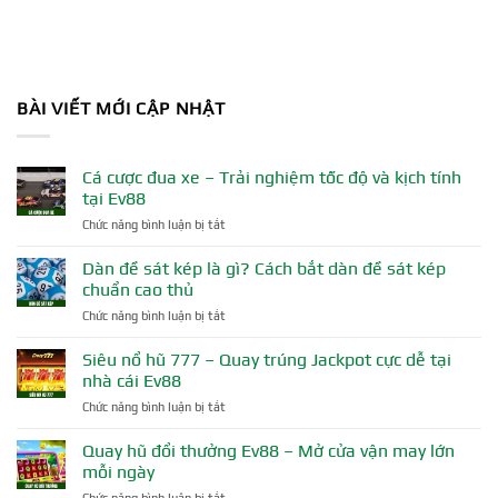
BÀI VIẾT MỚI CẬP NHẬT
Cá cược đua xe – Trải nghiệm tốc độ và kịch tính
tại Ev88
ở
Chức năng bình luận bị tắt
Cá
cược
Dàn đề sát kép là gì? Cách bắt dàn đề sát kép
đua
chuẩn cao thủ
xe
ở
Chức năng bình luận bị tắt
–
Dàn
Trải
đề
Siêu nổ hũ 777 – Quay trúng Jackpot cực dễ tại
nghiệm
sát
tốc
nhà cái Ev88
kép
độ
ở
Chức năng bình luận bị tắt
là
và
Siêu
gì?
kịch
nổ
Quay hũ đổi thưởng Ev88 – Mở cửa vận may lớn
Cách
tính
hũ
bắt
mỗi ngày
tại
777
dàn
Ev88
ở
Chức năng bình luận bị tắt