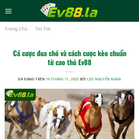
Chuyển
đến
nội
dung
Trang Chủ
»
Tin Tức
Cá cược đua chó và cách cược kèo chuẩn
từ cao thủ Ev88
ĐÃ ĐĂNG TRÊN
19 THÁNG 11, 2025
BỞI
CEO NGUYỄN NGÂN