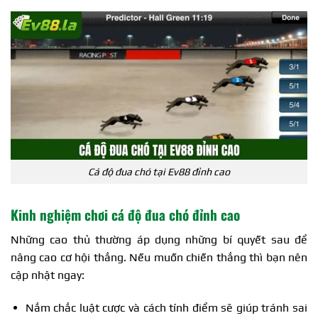
Cá độ đua chó tại Ev88 đỉnh cao
Kinh nghiệm chơi cá độ đua chó đỉnh cao
Những cao thủ thường áp dụng những bí quyết sau để
nâng cao cơ hội thắng. Nếu muốn chiến thắng thì bạn nên
cập nhật ngay:
Nắm chắc luật cược và cách tính điểm sẽ giúp tránh sai