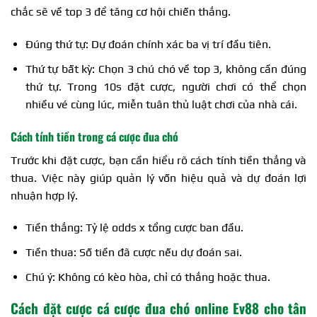
chắc sẽ về top 3 để tăng cơ hội chiến thắng.
Đúng thứ tự: Dự đoán chính xác ba vị trí đầu tiên.
Thứ tự bất kỳ: Chọn 3 chú chó về top 3, không cần đúng
thứ tự. Trong 10s đặt cược, người chơi có thể chọn
nhiều vé cùng lúc, miễn tuân thủ luật chơi của nhà cái.
Cách tính tiền trong cá cược đua chó
Trước khi đặt cược, bạn cần hiểu rõ cách tính tiền thắng và
thua. Việc này giúp quản lý vốn hiệu quả và dự đoán lợi
nhuận hợp lý.
Tiền thắng: Tỷ lệ odds x tổng cược ban đầu.
Tiền thua: Số tiền đã cược nếu dự đoán sai.
Chú ý: Không có kèo hòa, chỉ có thắng hoặc thua.
Cách đặt cược cá cược đua chó online Ev88 cho tân