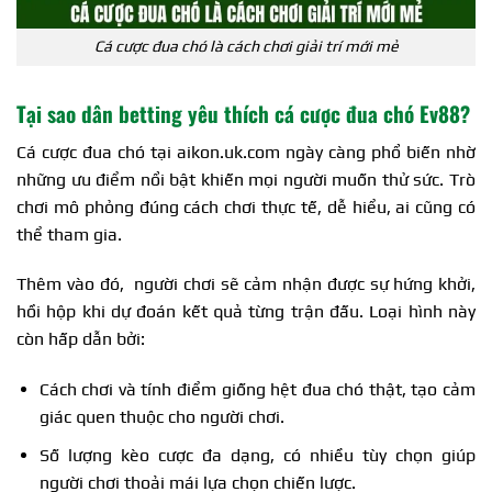
Cá cược đua chó là cách chơi giải trí mới mẻ
Tại sao dân betting yêu thích cá cược đua chó Ev88?
Cá cược đua chó tại aikon.uk.com ngày càng phổ biến nhờ
những ưu điểm nổi bật khiến mọi người muốn thử sức. Trò
chơi mô phỏng đúng cách chơi thực tế, dễ hiểu, ai cũng có
thể tham gia.
Thêm vào đó, người chơi sẽ cảm nhận được sự hứng khởi,
hồi hộp khi dự đoán kết quả từng trận đấu. Loại hình này
còn hấp dẫn bởi:
Cách chơi và tính điểm giống hệt đua chó thật, tạo cảm
giác quen thuộc cho người chơi.
Số lượng kèo cược đa dạng, có nhiều tùy chọn giúp
người chơi thoải mái lựa chọn chiến lược.