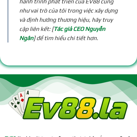
hành trình phát triển của EV88 cũng
như vai trò của tôi trong việc xây dựng
và định hướng thương hiệu, hãy truy
cập liên kết: [
Tác giả CEO Nguyễn
Ngân
] để tìm hiểu chi tiết hơn.