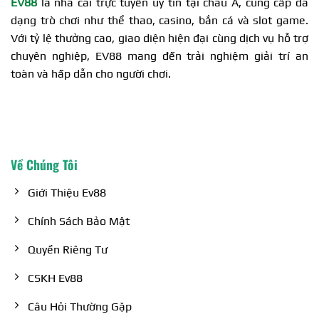
EV88
là nhà cái trực tuyến uy tín tại châu Á, cung cấp đa
dạng trò chơi như thể thao, casino, bắn cá và slot game.
Với tỷ lệ thưởng cao, giao diện hiện đại cùng dịch vụ hỗ trợ
chuyên nghiệp, EV88 mang đến trải nghiệm giải trí an
toàn và hấp dẫn cho người chơi.
Về Chúng Tôi
Giới Thiệu Ev88
Chính Sách Bảo Mật
Quyền Riêng Tư
CSKH Ev88
Câu Hỏi Thường Gặp